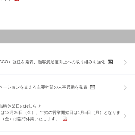
旗型表示タイプ結束バンドの製造販売終了
に関するお知らせ
品に関するお知らせ
ニット（PDU）販売開始
CMB-10の製造販売終了
-8AS 仕様変更
ージを追加しました
に関するお知らせ
プライスを追加
CCO）就任を発表、顧客満足度向上への取り組みを強化
の一覧はこちら
ジュラージャック/かんたん成端シールドモジュラープラグ 仕様
2 シリーズ製品 製造販売終了
品に関するお知らせ
ベーションを支える主要幹部の人事異動を発表
配線ソリューション
イスの販売開始
に関するお知らせ
ーブル/NetKey Cat6 UTPケーブル
臨時休業日のお知らせ
はこちら
品に関するお知らせ
は12月26日（金）、年始の営業開始日は1月5日（月）となりま
ページ「Cat6A UTP配線システム」はこちら
9日（金）は臨時休業いたします。
12製結束バンドの製造販売終了
に関するお知らせ