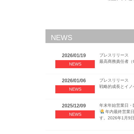
PLF1MB 
ELECTRICAL
ネットワーク製品
2026/03/05
エレクトリカル製
ES2P 配電ユ
2024/12/06
NETWORK
マーカーブックP
ES2P PDU
ELECTRICAL
NEWS
圧着工具 MPT5
ソリューションペ
2024/10/23
ネットワーク製品
プレスリリース
バイメタルス
2025/12/09
2026/01/19
ELECTRICAL
最高商務責任者（
ソリューション
シールド付きモ
NETWORK
NEWS
変更
OptiCam™ 
エレクトリカル製
プレスリリース
2026/01/06
ELECTRICAL
戦略的成長とイノ
バイメタル端子
NEWS
バイメタルスプラ
ネットワーク製品
2025/12/04
Cat6A UTPケ
NETWORK
年末年始営業日・
製品カタログ
2025/12/09
エレクトリカル製
年内最終営業日
ソリューション
2024/10/03
NEWS
す。2026年1月
耐候性ナイロン
ELECTRICAL
ネットワーク製品
2025/11/11