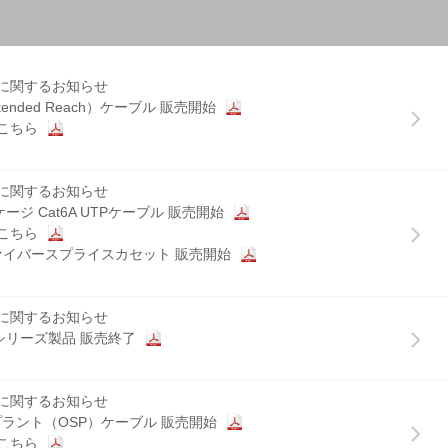
品に関するお知らせ
製品総合カタログ デジタルカタログ化
S8EQプリンタのリペアサービス終了
に関するお知らせ
tended Reach）ケーブル 販売開始
品に関するお知らせ
こちら
TDP43ME/E 製造終了
後継品 DP4300M 販売開始
こちら
に関するお知らせ
パッケージ Cat6A UTPケーブル 販売開始
品に関するお知らせ
こちら
ンクリップ 受注開始
光ファイバースプライスカセット 販売開始
こちら
はこちら
に関するお知らせ
er シリーズ製品 販売終了
品のお知らせ
N 抗菌結束バンドの製造および販売終了のお知らせ
に関するお知らせ
ラント（OSP）ケーブル 販売開始
品に関するお知らせ
こちら