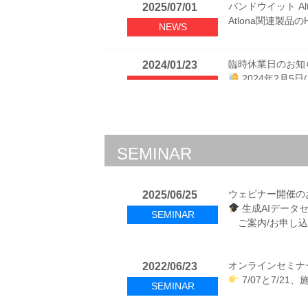
ソリューションペ
パンドウイット A
フィールド研磨
2025/07/01
2024/09/11
NETWORK
Atlona関連製品のH
耐薬品性のあ
ダイレクトアタ
ELECTRICAL
NEWS
ソリューション
産業用イーサネッ
臨時休業日のお知
2024/01/23
エレクトリカル製
ネットワーク製品
2024年2月5
2025/10/17
2024/07/11
NEWS
パンラップ製品
オープンラック
ELECTRICAL
NETWORK
年末年始の営業日
2023/12/08
エレクトリカル製
キャンペーンのお
年内最終営業日
2024/06/19
2025/10/03
NEWS
SEMINAR
す
熱転写プリンタ
光ファイバーパ
ELECTRICAL
NETWORK
エレクトリカル製
ネットワーク製品
米国CI&MのCabling
ウェビナー開催の
2024/04/08
2022/09/26
2025/06/25
2025/09/11
日本のGIGAス
新アルミ端子、
FlexCore
生成AIデータ
ELECTRICAL
NETWORK
SEMINAR
NEWS
了
ご案内/お申し込
一部キャビネッ
ソリューションペ
2022年1月よりSha
同軸コネクタ用
2021/12/13
ELECTRICAL
オンラインセミナ
2022/06/23
パンドウイット取締役
バイメタル端
NEWS
7/07と7/2
ソリューション
SEMINAR
ネットワーク製品
2025/07/10