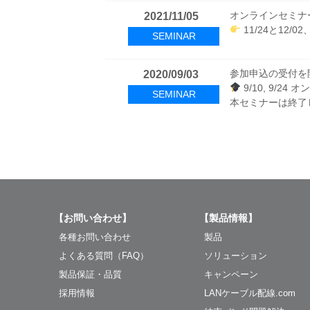
風力発電展に出展
Cat6A UTP
2021/10/01
NETWORK
オンラインセミナ
2021/11/05
エレクトリカル製
ブースでの製品紹
OptiCam™
2024/04/01
NEWS
11/24と12
パンラップ PW1
HD Flex™ 
SEMINAR
ELECTRICAL
岡野電線株式会社
2021/09/01
参加申込の受付を
2020/09/03
エレクトリカル製
ネットワーク製品
AXテープアライア
2024/03/04
2025/05/14
NEWS
9/10, 9/2
プレスリリース
金属検知対応結
G5 PDU 電
SEMINAR
ELECTRICAL
NETWORK
本セミナーは終了
現行品製造終
ネットワーク製品
プレスリリース
2025/04/01
2021/07/02
エレクトリカル製
パンドウイット、
FiberRunn
2023/11/14
NETWORK
NEWS
【12月1日一部更
および小型データ
G5/G6 PDU
ELECTRICAL
画
熱収縮チューブ 
カタログページを
2024/12/16
【お問い合わせ】
【製品情報】
カタログページを
コラムに「特集」
あたらしい「ネ
2023/09/15
2021/05/13
NETWORK
あたらしい「エ
コラムに「特集
各種お問い合わせ
製品
ELECTRICAL
NEWS
コラムの全体
よくある質問（FAQ）
ソリューション
ネットワーク製品
2024/12/12
製品保証・品質
キャンペーン
エレクトリカル製
一部製品のパ
2023/09/12
NETWORK
プレスリリース
レーザープリン
2020/12/15
採用情報
LANケーブル配線.com
ELECTRICAL
パンドウイット 、