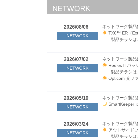
NETWORK
エレクトリカル製
2025/09/11
エレクトリカル
ELECTRICAL
LS8EおよびL
ネットワーク製品
2026/08/06
TX6™ ER（Ex
NETWORK
エレクトリカル製
製品チラシは
2025/07/15
熱転写プリンタ 
ELECTRICAL
製品チラシは
ネットワーク製品
2026/07/02
Reelex II 
NETWORK
エレクトリカル製
製品チラシは
2025/05/26
新製品 ドレイ
Opticom 
ELECTRICAL
製品チラシは
製品紹介動画
ネットワーク製品
2026/05/19
SmartKeep
NETWORK
エレクトリカル製
2025/03/05
PAN-CLEA
ELECTRICAL
ネットワーク製品
2026/03/24
アウトサイドプ
NETWORK
エレクトリカル製
製品チラシは
2024/12/12