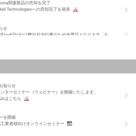
ージを追加しました
ltona関連製品の売却を完了
式光コネクタおよび成端工具 製造販売終了
all Technologiesへの売却完了を発表
る結束バンド
ッチケーブル(DAC) 製造販売終了
の一覧はこちら
ト Cat5e対応 RJ45モジュラージャック 製造販売終了
らせ
品に関するお知らせ
に関するお知らせ
日(月)〜6日(火)は弊社社内行事のため休業日となります
 梱包形態の変更
用アクセサリー 販売開始
のお知らせ
品に関するお知らせ
知らせ
は12月28日（木）、年始の営業開始日は1月5日（金）となりま
用ポリイミドラベル 一部サイズの製造販売終了
ッチコード 特価キャンペーン（12/26まで）
品に関するお知らせ
に関するお知らせ
 Innovators Award 2022を受賞
お知らせ
クール構想の導入事例がプラチナ賞に
バイメタル端子 販売開始
 ODF 光ファイバー配線フレームおよびアクセサリー 製造販売終
センターセミナー（ウェビナー）を開催いたします。
みはこちら
トラックおよび専用アクセサリー 製造販売終了
ージを更新しました
nnon McDanielがCEOに就任
中継カプラー 製造販売終了
ーを開催
会、次期CEOにShannon McDanielを指名
子を追加
1、施工業者様向けオンラインセミナー
の一覧はこちら
に関するお知らせ