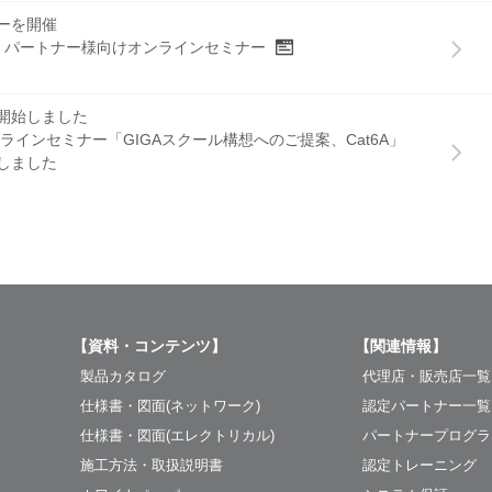
しました
ケーブル 100mリールタイプ 販売開始
ーを開催
品に関するお知らせ
介動画
 2 研磨済みSTシンプレックスコネクタ 製造販売終了
/02、パートナー様向けオンラインセミナー
50FR-LY 製造販売終了
CS® カセット 製造販売終了
と業務提携
開始しました
品に関するお知らせ
に関するお知らせ
ンス、Cat6A市場拡大に向け
4 オンラインセミナー「GIGAスクール構想へのご提案、Cat6A」
束バンド（抗菌・防カビタイプ）の改良に伴う型番変更
源コード 製造販売終了
しました
了
に関するお知らせ
品に関するお知らせ
『KDDI、三菱重工、NECネッツエスアイ、液浸冷却装置の活用
er™︎ チャネルベース/カバー 6フィート製品 製造販売終了
新】
センターの実現に向けた実証実験を開始』への協力企業として参
 延長保証プログラム
HSTTタイプ、HSTTVタイプの生産国変更
更新しました
【資料・コンテンツ】
【関連情報】
更新しました
を追加しました
ットワーク製品総合カタログ」を掲載
レクトリカル製品総合カタログ」を掲載
」カテゴリを追加しました
製品カタログ
代理店・販売店一覧
はこちら
仕様書・図面(ネットワーク)
認定パートナー一覧
に関するお知らせ
仕様書・図面(エレクトリカル)
パートナープログラ
品に関するお知らせ
ッケージ変更
タ用ネットワークラベルの製造販売終了
施工方法・取扱説明書
認定トレーニング
LCコネクタに替わる“次世代型超小型”光コネクタ製品（CSコネ