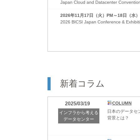
Japan Cloud and Datacenter Co
エレクトリカル製
2026/04/15
2026年11月17日（火）PM～18日（水）
バイメタル端
ELECTRICAL
2026 BICSI Japan Conference 
ナロータイプ
BML2-40
ネットワーク製品
2026/03/24
アウトサイドプ
NETWORK
製品チラシは
新着コラム
エレクトリカル製
2026/03/24
一部結束バン
ELECTRICAL
COLUMN
2025/03/19
ネットワーク製品
2026/03/05
日本のデータセ
インフラから考える
ES2P 配電ユ
NETWORK
背景とは？
データセンター
ES2P PD
圧着工具 MPT5