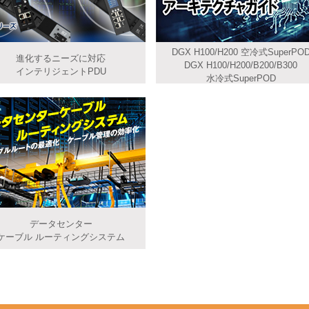
DGX H100/H200 空冷式SuperPO
進化するニーズに対応
DGX H100/H200/B200/B300
インテリジェントPDU
水冷式SuperPOD
データセンター
ケーブル ルーティングシステム