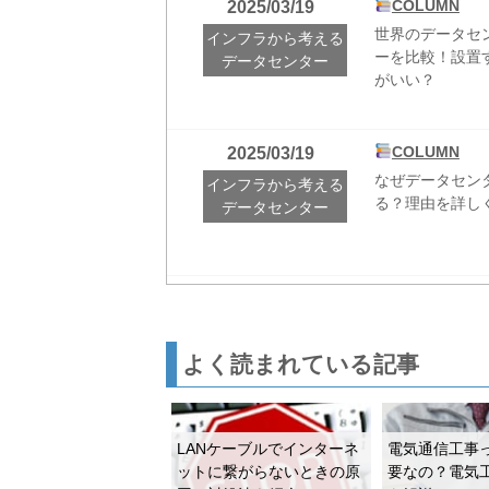
COLUMN
2025/03/19
プレスリリース
2026/01/19
世界のデータセ
インフラから考える
最高商務責任者（
ーを比較！設置
NEWS
データセンター
がいい？
プレスリリース
2026/01/06
戦略的成長とイノ
NEWS
COLUMN
2025/03/19
なぜデータセン
インフラから考える
る？理由を詳し
データセンター
ネットワーク製品
2025/12/09
シールド付きモ
NETWORK
変更
OptiCam™ 
COLUMN
2025/03/19
自治体DXとは
庁舎建て替え特集
年末年始営業日・
2025/12/09
説！
よく読まれている記事
年内最終営業日
NEWS
す。2026年1月
COLUMN
2025/03/19
LANケーブルでインターネ
電気通信工事
自治体が行うD
庁舎建て替え特集
ネットワーク製品
2025/12/04
ットに繋がらないときの原
要なの？電気
せて紹介！
Cat6A UTPケ