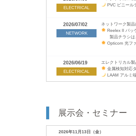
PVC ビニールテ
ELECTRICAL
ネットワーク製品
2026/07/02
Reelex II 
NETWORK
製品チラシは
Opticom 
エレクトリカル製
2026/06/19
金属検知対応タ
ELECTRICAL
LAAM アルミ
ネットワーク製品
2026/05/19
SmartKeep
NETWORK
展示会・セミナー
エレクトリカル製
2026/05/07
一部結束バン
ELECTRICAL
2026年11月13日（金）