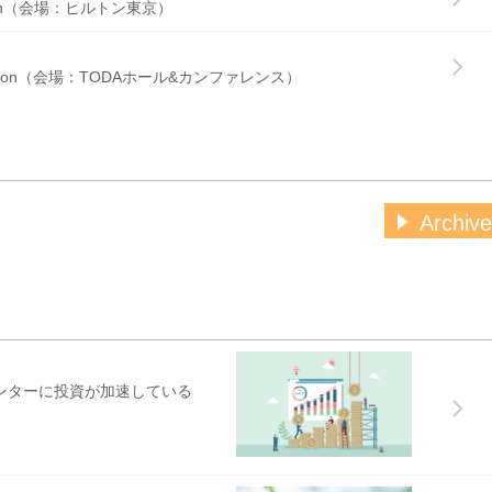
nvention（会場：ヒルトン東京）
品に関するお知らせ
子配線ソリューション
& Exhibition（会場：TODAホール&カンファレンス）
および2つ穴タイプ 販売開始
0S（スリムボディタイプ）追加
に関するお知らせ
ラント（OSP）ケーブル 販売開始
こちら
Archive
品に関するお知らせ
ド製品の製造および販売終了のお知らせ
に関するお知らせ
ンターに投資が加速している
ニット（PDU）販売開始
U
-8AS 仕様変更