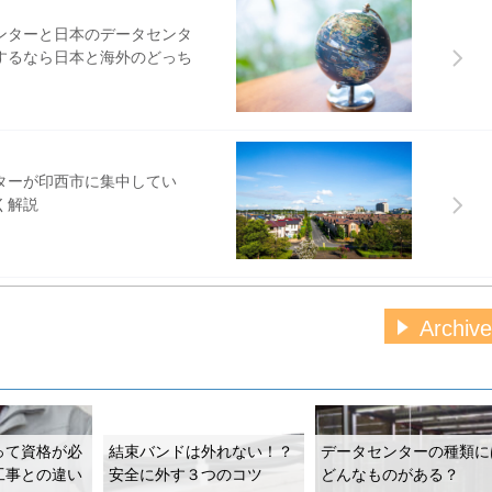
ンターと日本のデータセンタ
CCO）就任を発表、顧客満足度向上への取り組みを強化
するなら日本と海外のどっち
ベーションを支える主要幹部の人事異動を発表
ターが印西市に集中してい
く解説
に関するお知らせ
ジュラージャック/かんたん成端シールドモジュラープラグ 仕様
2 シリーズ製品 製造販売終了
Archive
？目的や推進するメリットを解
臨時休業日のお知らせ
は12月26日（金）、年始の営業開始日は1月5日（月）となりま
9日（金）は臨時休業いたします。
って資格が必
結束バンドは外れない！？
データセンターの種類に
X支援の内容とは？事例もあわ
に関するお知らせ
工事との違い
安全に外す３つのコツ
どんなものがある？
ーブル/NetKey Cat6 UTPケーブル