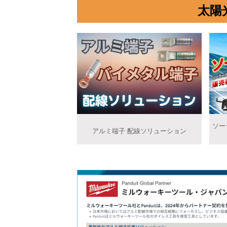
太陽
ソー
アルミ端子 配線ソリューション