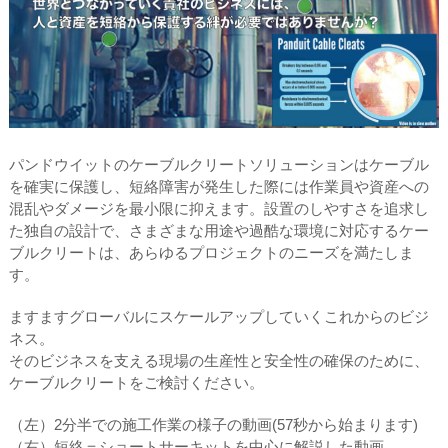
パンドウイットのケーブルクリートソリューションはケーブル
を確実に保護し、短絡障害が発生した際には作業員や資産への
混乱やダメージを最小限に抑えます。設置のしやすさを追求し
た独自の設計で、さまざまな用途や過酷な環境に対応するケー
ブルクリートは、あらゆるプロジェクトのニーズを満たしま
す。
ますますグローバルにスケールアップしていくこれからのビジ
ネス。
そのビジネスを支える現場の生産性と安全性の確保のために、
ケーブルクリートをご検討ください。
（左）2分半での施工作業の様子の動画(57秒から始まります)
（右）短絡＝ショートサーキットを中心に解説した動画