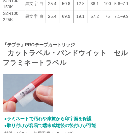
SZR100-
黒文字
白
25.4
50.8
12.8
38.1
100
5.6~7.1
150K
SZR100-
黒文字
白
25.4
69.9
19.1
57.2
75
7.1~9.9
225K
「テプラ」PROテープカートリッジ
カットラベル・パンドウイット セル
フラミネートラベル
●ラミネートで汚れや摩擦から印字面を保護
●取り付けが容易で端末成端後の後付けが可能