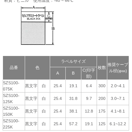
材質：ビニル
使用温度：-40 ~ 66℃
ラベルサイズ
推奨ケーブ
品番
色
枚数
C(印字
ル径(φ㎜)
A
B
部)
SZS100-
黒文字
白
25.4
19.1
6.4
300
2.0~4.1
075K
SZS100-
黒文字
白
25.4
31.8
9.7
200
3.0~7.1
125K
SZS100-
黒文字
白
25.4
38.1
12.8
175
4.1~8.1
150K
SZS100-
黒文字
白
25.4
57.2
19.1
125
6.1~12.2
225K