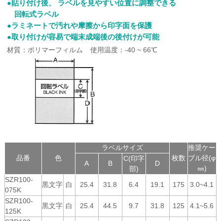
●貼り付け後、 ラベルを見やすい位置に調整できる
回転式ラベル
●ラミネートで汚れや摩擦から印字面を保護
●取り付けが容易で端末成端後の後付けが可能
材質：ポリマーフィルム
使用温度：-40 ~ 66℃
ラベルサイズ
推奨ケー
品番
色
枚数
ブル径(φ
C(印字
A
B
D
㎜)
部)
SZR100-
黒文字
白
25.4
31.8
6.4
19.1
175
3.0~4.1
075K
SZR100-
黒文字
白
25.4
44.5
9.7
31.8
125
4.1~5.6
125K