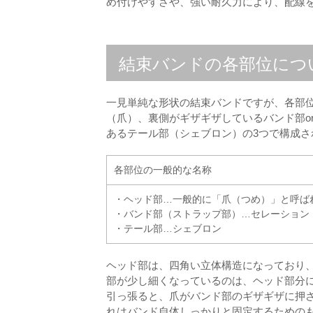
め付けやすさや、強い耐久力により、配線
結束バンドの各部位につ
一見単純な形状の結束バンドですが、各部
（爪）、裏側がギザギザしているバンド部o
あるテール部（シェブロン）の3つで構成さ
各部位の一般的な名称
・ヘッド部…一般的に「爪（つめ）」と呼ば
・バンド部（ストラップ部）…セレーション
・テール部…シェブロン
ヘッド部は、四角い立体構造になっており
部が少し細くなっているのは、ヘッド部分
引っ張ると、爪がバンド部のギザギザに押
れはバンド自体しっかりと固定するための