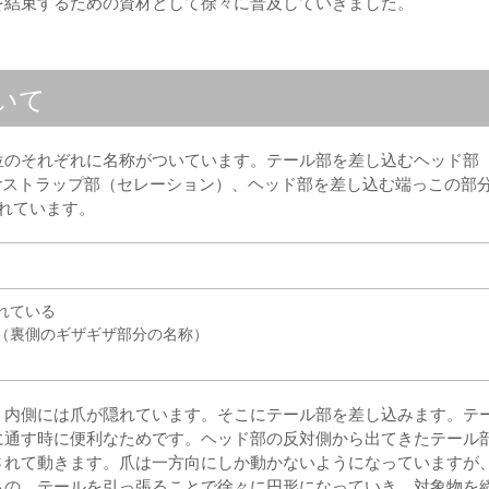
を結束するための資材として徐々に普及していきました。
いて
位のそれぞれに名称がついています。テール部を差し込むヘッド部
rストラップ部（セレーション）、ヘッド部を差し込む端っこの部
れています。
れている
（裏側のギザギザ部分の名称）
、内側には爪が隠れています。そこにテール部を差し込みます。テ
に通す時に便利なためです。ヘッド部の反対側から出てきたテール
されて動きます。爪は一方向にしか動かないようになっていますが
もの。テールを引っ張ることで徐々に円形になっていき、対象物を