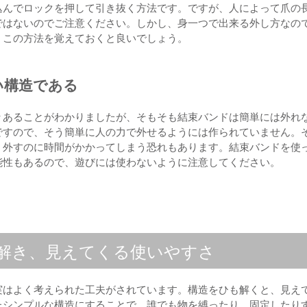
込んでロックを押して引き抜く方法です。ですが、人によって爪の
ではないのでご注意ください。しかし、身一つで出来る外し方なの
、この方法を覚えておくと良いでしょう。
い構造である
々あることがわかりましたが、そもそも結束バンドは簡単には外れ
ですので、そう簡単に人の力で外せるようには作られていません。
、外すのに時間がかかってしまう恐れもあります。結束バンドを使
能性もあるので、遊びには使わないように注意してください。
解き、見えてくる使いやすさ
実はよく考えられた工夫がされています。構造をひも解くと、見え
たシンプルな構造にすることで、誰でも物を縛ったり、固定したり