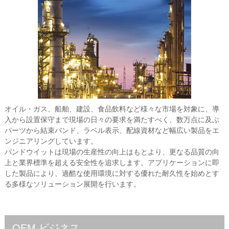
オイル・ガス、船舶、建設、食品飲料など様々な市場を対象に、導
入から設置保守まで現場の日々の要求を満たすべく、数万点に及ぶ
パーツから結束バンド、ラベル表示、配線資材など幅広い製品をエ
ンジニアリングしています。
パンドウイットは現場の生産性の向上はもとより、更なる品質の向
上と業界標準を超える安全性を追求します。アプリケーションに即
した製品により、過酷な使用環境に対する優れた耐久性を始めとす
る多様なソリューション展開を行います。
OEM ビジネス