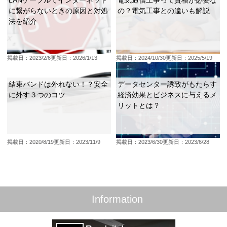
LANケーブルでインターネット
電気通信工事って資格が必要な
に繋がらないときの原因と対処
の？電気工事との違いも解説
法を紹介
掲載日：2023/2/6
更新日：2026/1/13
掲載日：2024/10/30
更新日：2025/5/19
結束バンドは外れない！？安全
データセンター誘致がもたらす
に外す３つのコツ
経済効果とビジネスに与えるメ
リットとは？
掲載日：2020/8/19
更新日：2023/11/9
掲載日：2023/6/30
更新日：2023/6/28
Information