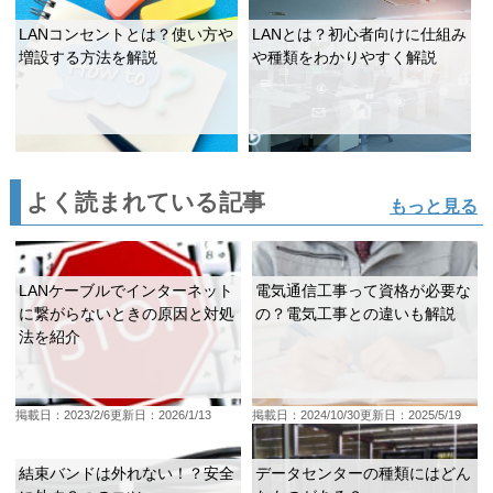
LANコンセントとは？使い方や
LANとは？初心者向けに仕組み
増設する方法を解説
や種類をわかりやすく解説
よく読まれている記事
もっと見る
LANケーブルでインターネット
電気通信工事って資格が必要な
に繋がらないときの原因と対処
の？電気工事との違いも解説
法を紹介
掲載日：2023/2/6
更新日：2026/1/13
掲載日：2024/10/30
更新日：2025/5/19
結束バンドは外れない！？安全
データセンターの種類にはどん