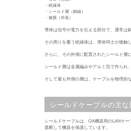
・絶縁体
・シールド層（銅線）
・被膜（外装）
導体は信号や電力を伝える部分で、通常は
その周りを覆う絶縁体は、導体同士が接触
さらに、その外側に配置されたシールド層
シールド層は金属編みやアルミ箔で作られ
そして最も外側の層は、ケーブルを物理的
シールドケーブルの主な
シールドケーブルは、OA機器用のLANケ
遮断して機器を保護しています。