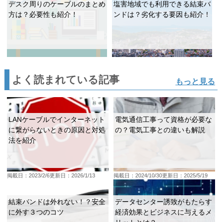
デスク周りのケーブルのまとめ
塩害地域でも利用できる結束バ
方は？必要性も紹介！
ンドは？劣化する要因も紹介！
よく読まれている記事
もっと見る
LANケーブルでインターネット
電気通信工事って資格が必要な
に繋がらないときの原因と対処
の？電気工事との違いも解説
法を紹介
掲載日：2023/2/6
更新日：2026/1/13
掲載日：2024/10/30
更新日：2025/5/19
結束バンドは外れない！？安全
データセンター誘致がもたらす
に外す３つのコツ
経済効果とビジネスに与えるメ