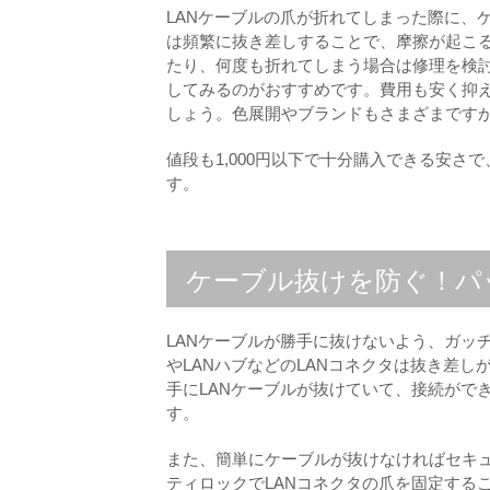
LANケーブルの爪が折れてしまった際に、
は頻繁に抜き差しすることで、摩擦が起こ
たり、何度も折れてしまう場合は修理を検
してみるのがおすすめです。費用も安く抑
しょう。色展開やブランドもさまざまです
値段も1,000円以下で十分購入できる安
す。
ケーブル抜けを防ぐ！パ
LANケーブルが勝手に抜けないよう、ガッ
やLANハブなどのLANコネクタは抜き差
手にLANケーブルが抜けていて、接続がで
す。
また、簡単にケーブルが抜けなければセキ
ティロックでLANコネクタの爪を固定する