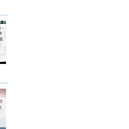
ネ
原
仕
く