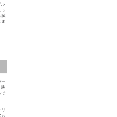
ブル
まっ
ら試
きま
バー
。勝
ムで
ュリ
にも