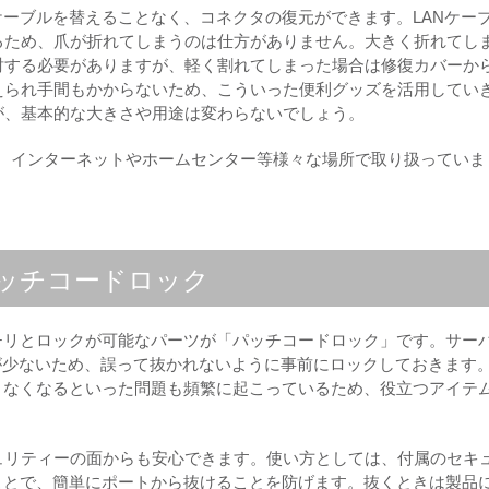
ケーブルを替えることなく、コネクタの復元ができます。LANケー
るため、爪が折れてしまうのは仕方がありません。大きく折れてし
討する必要がありますが、軽く割れてしまった場合は修復カバーか
えられ手間もかからないため、こういった便利グッズを活用してい
が、基本的な大きさや用途は変わらないでしょう。
さで、インターネットやホームセンター等様々な場所で取り扱っていま
ッチコードロック
チリとロックが可能なパーツが「パッチコードロック」です。サー
しが少ないため、誤って抜かれないように事前にロックしておきます
きなくなるといった問題も頻繁に起こっているため、役立つアイテ
ュリティーの面からも安心できます。使い方としては、付属のセキ
ことで、簡単にポートから抜けることを防げます。抜くときは製品