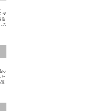
す。
や安
規格
Lの
製品の
した
格適