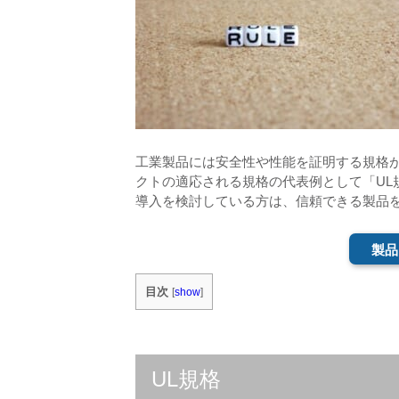
工業製品には安全性や性能を証明する規格
クトの適応される規格の代表例として「UL
導入を検討している方は、信頼できる製品
製品
目次
[
show
]
UL規格