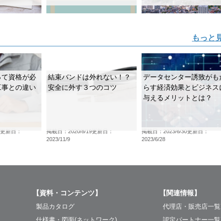
もっと
って資格が必
結束バンドは外れない！？
データセンター誘致がも
工事との違い
安全に外す３つのコツ
らす経済効果とビジネス
与えるメリットとは？
更新日：
掲載日：2020/8/19
更新日：
掲載日：2023/6/30
更新日：
2023/11/9
2023/6/28
【資料・コンテンツ】
【関連情報】
製品カタログ
代理店・販売店一覧
仕様書・図面(ネットワーク)
認定パートナー一覧