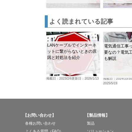
よく読まれている記事
LANケーブルでインターネ
電気通信工事
ットに繋がらないときの原
要なの？電気
因と対処法を紹介
も解説
掲載日：2023/2/6
更新日：2026/1/13
掲載日：2024/10/30
2025/5/19
【お問い合わせ】
【製品情報】
各種お問い合わせ
製品
よくある質問（FAQ）
ソリューション