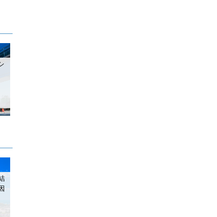
シ
結
因