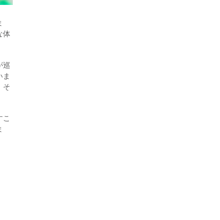
ま
な体
が巡
いま
、そ
すこ
ま