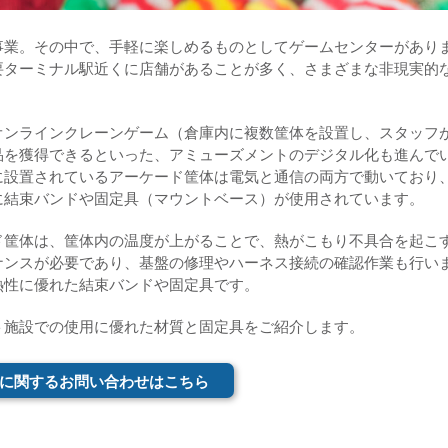
事業。その中で、手軽に楽しめるものとしてゲームセンターがあり
要ターミナル駅近くに店舗があることが多く、さまざまな非現実的
オンラインクレーンゲーム（倉庫内に複数筐体を設置し、スタッフ
品を獲得できるといった、アミューズメントのデジタル化も進んで
に設置されているアーケード筐体は電気と通信の両方で動いており
に結束バンドや固定具（マウントベース）が使用されています。
ド筐体は、筐体内の温度が上がることで、熱がこもり不具合を起こ
ナンスが必要であり、基盤の修理やハーネス接続の確認作業も行い
熱性に優れた結束バンドや固定具です。
ト施設での使用に優れた材質と固定具をご紹介します。
に関するお問い合わせはこちら