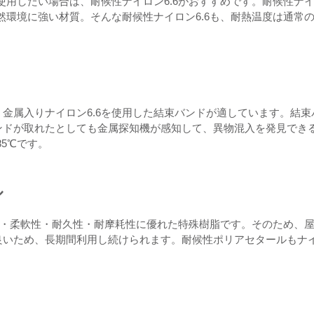
使用したい場合は、耐候性ナイロン6.6がおすすめです。耐候性ナ
然環境に強い材質。そんな耐候性ナイロン6.6も、耐熱温度は通常
金属入りナイロン6.6を使用した結束バンドが適しています。結束
ンドが取れたとしても金属探知機が感知して、異物混入を発見でき
85℃です。
ル
度・柔軟性・耐久性・耐摩耗性に優れた特殊樹脂です。そのため、
良いため、長期間利用し続けられます。耐候性ポリアセタールもナ