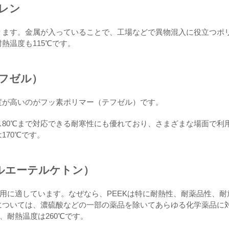
ピレン
ります。金属が入っていることで、工場などで異物混入に役立つポ
熱温度も115℃です。
テフゼル）
度が高いのがフッ素ポリマー（テフゼル）です。
80℃まで対応できる耐寒性にも優れており、さまざまな場面で利
170℃です。
テルエーテルケトン）
利用に適しています。なぜなら、PEEKは特に耐熱性、耐薬品性、耐
については、濃硫酸などの一部の薬品を除いてあらゆる化学薬品に
、耐熱温度は260℃です。