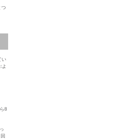
とつ
てい
ぶよ
ら8
っ
ト回