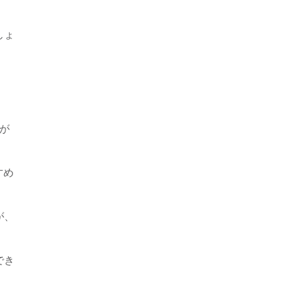
しょ
が
すめ
が、
でき