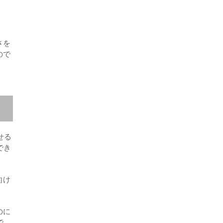
さを
ので
せる
でき
向け
のに
で