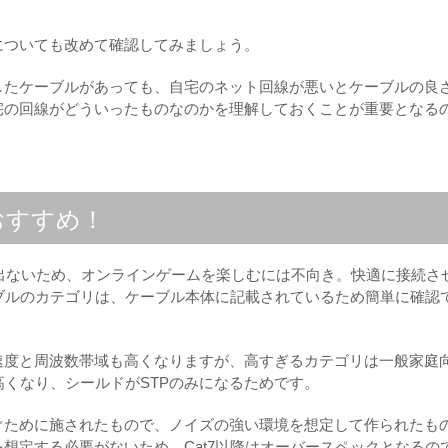
についても改めて確認してみましょう。
したケーブルがあっても、自宅のネット回線が悪いとケーブルの良
宅の回線がどういったものなのかを理解しておくことが重要となる
おすすめ！
sしか出ないため、オンラインゲームを楽しむには不向き。快適に接続さ
ーブルのカテゴリは、ケーブル本体に記載されているため簡単に確認
速度と周波数帯域も高くなりますが、高すぎるカテゴリは一般家庭
高くなり、シールドがSTPのみになるためです。
ぐために施されたもので、ノイズの強い環境を想定して作られたも
想定する必要がないため、Cat7以降はオーバースペックとなるの