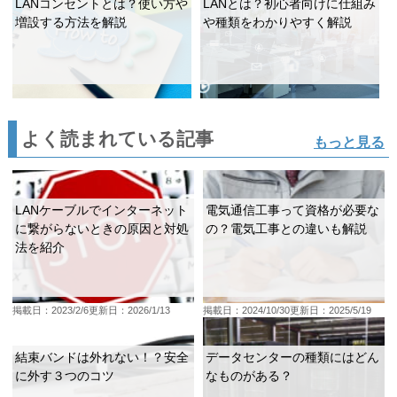
LANコンセントとは？使い方や
LANとは？初心者向けに仕組み
増設する方法を解説
や種類をわかりやすく解説
よく読まれている記事
もっと見る
LANケーブルでインターネット
電気通信工事って資格が必要な
に繋がらないときの原因と対処
の？電気工事との違いも解説
法を紹介
掲載日：2023/2/6
更新日：2026/1/13
掲載日：2024/10/30
更新日：2025/5/19
結束バンドは外れない！？安全
データセンターの種類にはどん
に外す３つのコツ
なものがある？