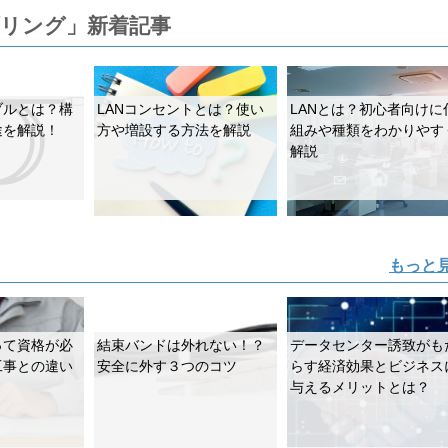
ブリング」新着記事
ブルとは？構
LANコンセントとは？使い
LANとは？初心者向けに
途を解説！
方や増設する方法を解説
組みや種類をわかりやす
解説
もっと
って資格が必
結束バンドは外れない！？
データセンター誘致がも
工事との違い
安全に外す３つのコツ
らす経済効果とビジネス
与えるメリットとは？