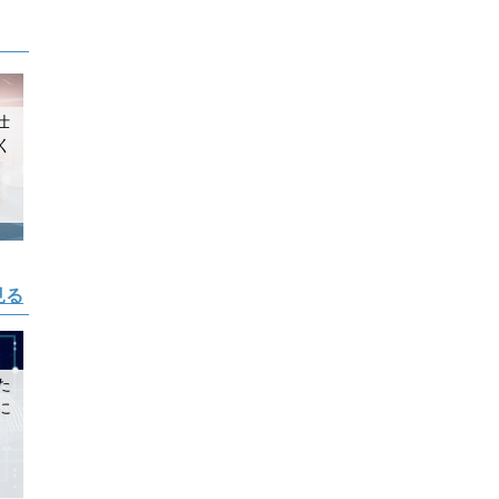
仕
く
見る
た
に