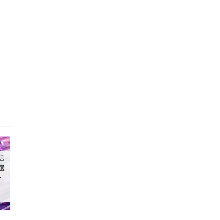
信
選
介