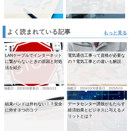
よく読まれている記事
もっと見る
LANケーブルでインターネット
電気通信工事って資格が必要な
に繋がらないときの原因と対処
の？電気工事との違いも解説
法を紹介
掲載日：2023/2/6
更新日：2026/1/13
掲載日：2024/10/30
更新日：2025/5/19
結束バンドは外れない！？安全
データセンター誘致がもたらす
に外す３つのコツ
経済効果とビジネスに与えるメ
リットとは？