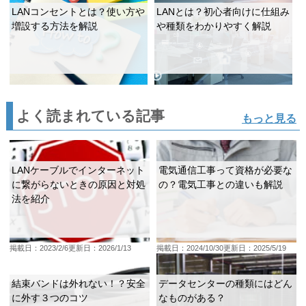
LANコンセントとは？使い方や
LANとは？初心者向けに仕組み
増設する方法を解説
や種類をわかりやすく解説
よく読まれている記事
もっと見る
LANケーブルでインターネット
電気通信工事って資格が必要な
に繋がらないときの原因と対処
の？電気工事との違いも解説
法を紹介
掲載日：2023/2/6
更新日：2026/1/13
掲載日：2024/10/30
更新日：2025/5/19
結束バンドは外れない！？安全
データセンターの種類にはどん
に外す３つのコツ
なものがある？