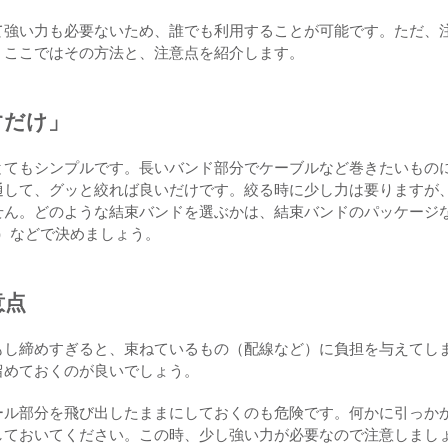
て強い力も必要ないため、誰でも利用することが可能です。ただ、
、ここではその方法と、注意点を紹介します。
すだけ」
とてもシンプルです。長いバンド部分でケーブルなど巻きたいもの
通して、グッと絞れば良いだけです。絞る時に少し力は要りますが
せん。どのような結束バンドを選ぶかは、結束バンドのパッケージ
ど）などで決めましょう。
意点
もし締めすぎると、束ねているもの（配線など）に負担を与えてし
留めておくのが良いでしょう。
ール部分を飛び出したままにしておくのも危険です。何かに引っか
しておいてください。この時、少し強い力が必要なので注意しまし