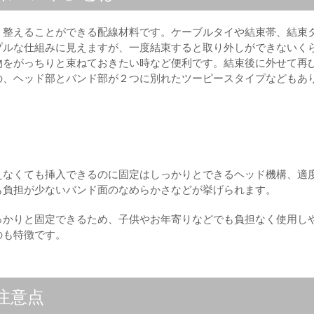
、整えることができる配線材料です。ケーブルタイや結束帯、結束
プルな仕組みに見えますが、一度結束すると取り外しができないく
物をがっちりと束ねておきたい時など便利です。結束後に外せて再
の、ヘッド部とバンド部が２つに別れたツーピースタイプなどもあ
えなくても挿入できるのに固定はしっかりとできるヘッド機構、適
も負担が少ないバンド面のなめらかさなどが挙げられます。
っかりと固定できるため、子供やお年寄りなどでも負担なく使用し
のも特徴です。
注意点