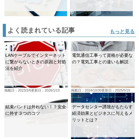
よく読まれている記事
もっと見る
LANケーブルでインターネット
電気通信工事って資格が必要な
に繋がらないときの原因と対処
の？電気工事との違いも解説
法を紹介
掲載日：2023/2/6
更新日：2026/1/13
掲載日：2024/10/30
更新日：2025/5/19
結束バンドは外れない！？安全
データセンター誘致がもたらす
に外す３つのコツ
経済効果とビジネスに与えるメ
リットとは？