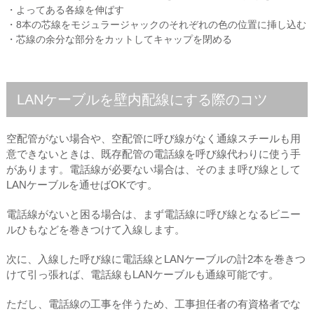
・よってある各線を伸ばす
・8本の芯線をモジュラージャックのそれぞれの色の位置に挿し込む
・芯線の余分な部分をカットしてキャップを閉める
LANケーブルを壁内配線にする際のコツ
空配管がない場合や、空配管に呼び線がなく通線スチールも用
意できないときは、既存配管の電話線を呼び線代わりに使う手
があります。電話線が必要ない場合は、そのまま呼び線として
LANケーブルを通せばOKです。
電話線がないと困る場合は、まず電話線に呼び線となるビニー
ルひもなどを巻きつけて入線します。
次に、入線した呼び線に電話線とLANケーブルの計2本を巻きつ
けて引っ張れば、電話線もLANケーブルも通線可能です。
ただし、電話線の工事を伴うため、工事担任者の有資格者でな