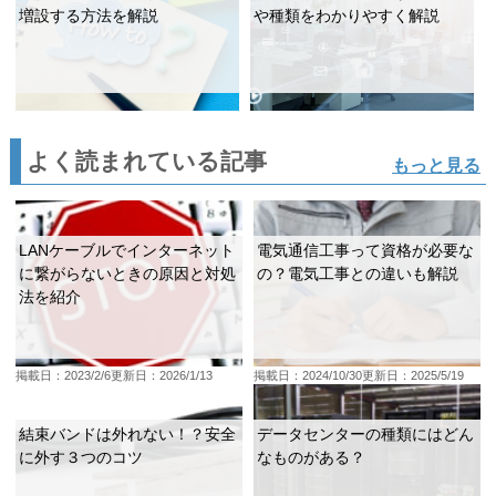
増設する方法を解説
や種類をわかりやすく解説
よく読まれている記事
もっと見る
LANケーブルでインターネット
電気通信工事って資格が必要な
に繋がらないときの原因と対処
の？電気工事との違いも解説
法を紹介
掲載日：2023/2/6
更新日：2026/1/13
掲載日：2024/10/30
更新日：2025/5/19
結束バンドは外れない！？安全
データセンターの種類にはどん
に外す３つのコツ
なものがある？