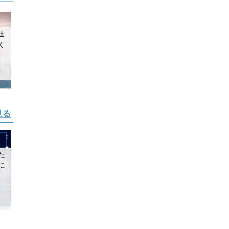
仕
く
見る
た
に