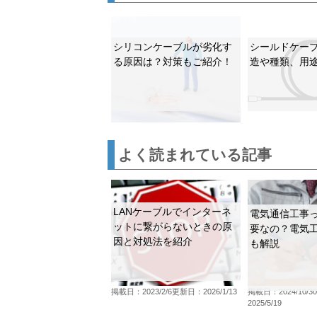
シリコンケーブルが劣化す
シールドケー
る原因は？対策もご紹介！
造や種類、用
よく読まれている記事
LANケーブルでインターネ
電気通信工事
ットに繋がらないときの原
要なの？電気
因と対処法を紹介
も解説
掲載日：2023/2/6
更新日：2026/1/13
掲載日：2024/10/30
2025/5/19