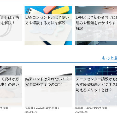
ブルとは？構
LANコンセントとは？使い
LANとは？初心者向けに
途を解説！
方や増設する方法を解説
組みや種類をわかりやす
解説
もっと
って資格が必
結束バンドは外れない！？
データセンター誘致がも
工事との違い
安全に外す３つのコツ
らす経済効果とビジネス
与えるメリットとは？
更新日：
掲載日：2020/8/19
更新日：
掲載日：2023/6/30
更新日：
2023/11/9
2023/6/28