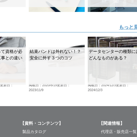
もっと
って資格が必
結束バンドは外れない！？
データセンターの種類に
工事との違い
安全に外す３つのコツ
どんなものがある？
更新日：
掲載日：2020/8/19
更新日：
掲載日：2024/12/3
更新日：
2023/11/9
2024/12/3
【資料・コンテンツ】
【関連情報】
製品カタログ
代理店・販売店一覧