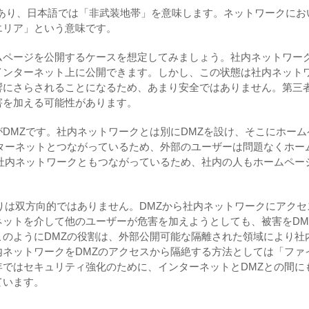
one」の略であり、日本語では「非武装地帯」を意味します。ネットワークに
エリア」という意味です。
ムページを公開するケースを想定してみましょう。社内ネットワー
インターネット上に公開できます。しかし、この状態は社内ネット
響にさらされることになるため、あまり安全ではありません。第三
害を加える可能性があります。
DMZです。社内ネットワークとは別にDMZを設け、そこにホーム
ターネットとつながっているため、外部のユーザーは問題なくホー
社内ネットワークともつながっているため、社内の人もホームペー
りは双方向的ではありません。DMZから社内ネットワークにアクセ
ットを介して他のユーザーが危害を加えようとしても、被害をDM
のようにDMZの役割は、外部公開可能な隔離された領域により社
ネットワークをDMZのアクセスから隔絶する方法としては「ファ
ではセキュリティ強化のために、インターネットとDMZとの間に
ています。