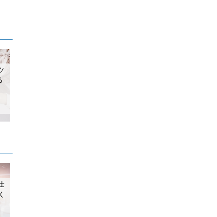
ツ
る
仕
く