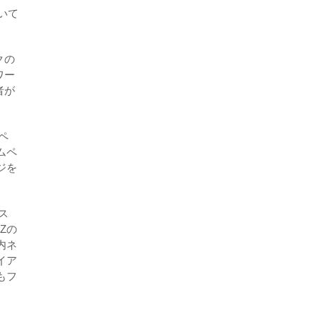
おいて
クの
ワー
者が
ペ
ムペ
ジを
ス
Zの
内ネ
イア
もフ