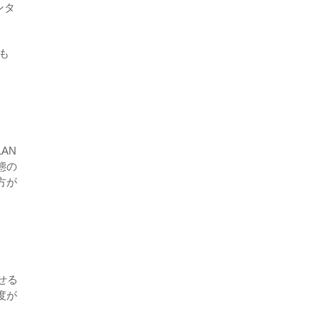
ンタ
も
AN
態の
方が
せる
度が