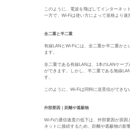
このように、電波を飛ばしてインターネットに
一方で、Wi-Fiは使い方によって規格より
全二重と半二重
有線LANとWi-Fiには、全二重か半二重か
ます。
全二重である有線LANは、1本のLANケ
ができます。しかし、半二重である無線LA
す。
このように、Wi-Fiは同時に送受信ができ
外部要因｜距離や遮蔽物
Wi-Fiの通信速度の低下は、外部要因が原
ネットに接続するため、距離や遮蔽物の影