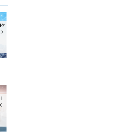
Nケ
つ
仕
く