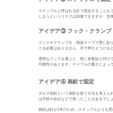
ステップルと呼ばれる釘で固定することも
しまうというリスクは回避できますが、交
アイデア③ フック・クランプ
フックやクランプを、両面テープで壁に貼
ける必要はありません。手で押さえつける
透明なフックを選ぶと、壁に多数貼り付け
可能性があります。ケーブルの重さによっ
アイデア④ 画鋲で固定
ダルマ画鋲という画鋲を使う方法も考えら
は学校や会社などで使ったことがあるでし
画鋲は針が1本のため、ステップルよりも