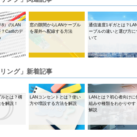
リ8）のLAN
窓の隙間からLANケーブル
通信速度1ギガとは？LA
？Cat8のデ
を屋外へ配線する方法
ーブルの違いと選び方に
め
いて
ブリング」新着記事
ブルとは？構
LANコンセントとは？使い
LANとは？初心者向けに
途を解説！
方や増設する方法を解説
組みや種類をわかりやす
解説