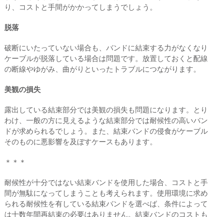
り、コストと⼿間がかかってしまうでしょう。
脱落
破断にいたっていない場合も、バンドに結束する⼒がなくなり
ケーブルが脱落している場合は問題です。放置しておくと配線
の断線やゆがみ、曲がりといったトラブルにつながります。
美観の損失
露出している結束部分では美観の損失も問題になります。とり
わけ、⼀般の⽅に⾒えるような結束部分では耐候性の⾼いバン
ドが求められるでしょう。また、結束バンドの侵⾷がケーブル
そのものに悪影響を及ぼすケースもあります。
＊＊＊
耐候性が⼗分ではない結束バンドを使⽤した場合、コストと⼿
間が無駄になってしまうことも考えられます。使⽤環境に求め
られる耐候性を有している結束バンドを選べば、条件によって
は⼗数年間再結束の必要はありません。結束バンドのコストも