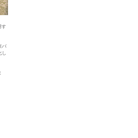
用す
束バ
化し
ま