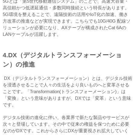
5Gとは「第5世代移動通信システム」のことで、高速大容量・
高信頼かつ低遅延通信・多数同時接続という特長があります。
5G環境を整えることで、遠隔技術の活用やIoT化の加速、働き
方改革の推進などが実現できます。こちらでも10G/40G 配線ソ
リューションが必要になり、AXテープが構成されたCat 6Aの
LANケーブルが活躍します。
4.DX（デジタルトランスフォーメーショ
ン）の推進
DX（デジタルトランスフォーメーション）とは、デジタル技術
を浸透させることで人々の生活をより良いものへと変革させる
ことです。「Transformation(トランスフォーメーション)」は
「変換」という意味がありますが、DXでは「変革」という意味
です。
デジタル技術の進化に伴い、各業界で新たな製品やサービスが
次々と登場しています。その中で従来の権益を保つために必要
なのがDXです。これからさらにDXが重要視され拡大していく