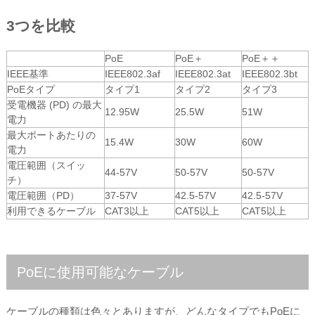
3つを比較
PoE
PoE＋
PoE＋＋
IEEE基準
IEEE802.3af
IEEE802.3at
IEEE802.3bt
PoEタイプ
タイプ1
タイプ2
タイプ3
受電機器 (PD) の最大
12.95W
25.5W
51W
電力
最大ポートあたりの
15.4W
30W
60W
電力
電圧範囲（スイッ
44-57V
50-57V
50-57V
チ）
電圧範囲（PD）
37-57V
42.5-57V
42.5-57V
利用できるケーブル
CAT3以上
CAT5以上
CAT5以上
PoEに使用可能なケーブル
ケーブルの種類は色々とありますが、どんなタイプでもPoEに