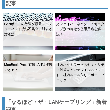
記事
LANポートの故障が原因？イン
光ファイバコネクタって何？タ
ターネット接続不具合に対する
イプ別の特徴や使用用途を解
対処法
説！
MacBook Proに有線LANは接続
社内ネットワークのセキュリテ
できる？
ィ対策はアンチウイルスソフ
ト・社内ルール作り・ポートブ
ロック
「なるほど・ザ・LANケーブリング」新着
記事