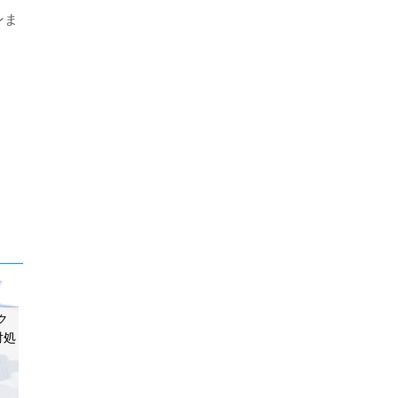
ンま
ク
対処