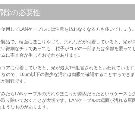
掃除の必要性
使用してLANケーブルには注意を払わなくなる方も多いでしょう
な製品で、端面にほこりやゴミ、汚れなどが付着していると、光が
ない微細なチリであっても、粒子がコアの一部または全部を覆って
テムに不具合が生じるおそれがあります。
のコアに付着していると、光が最大1%阻害されるといわれています
8mm）なので、10μm以下の微少な汚れは肉眼で確認することすらでき
去が困難です。
みたらLANケーブルの汚れやほこりが原因だったというケースも
取り除いておくことが大切です。LANケーブルの端面が汚れる原
のようなものがあります。