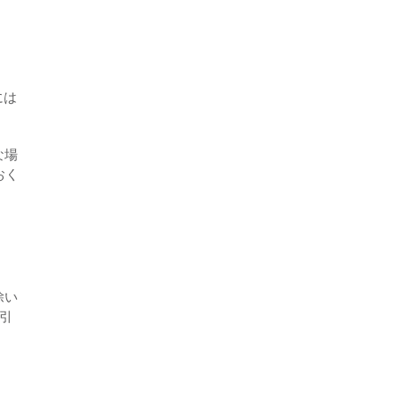
には
な場
おく
除い
引