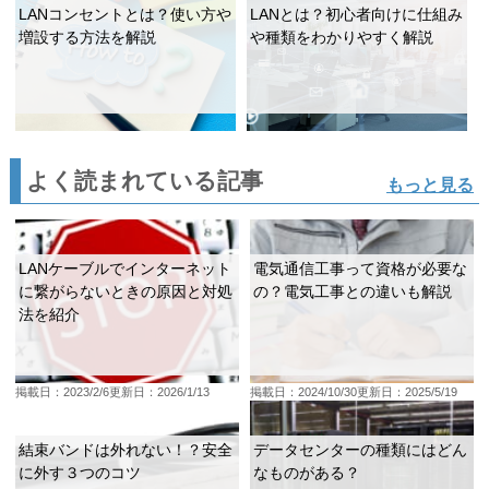
LANコンセントとは？使い方や
LANとは？初心者向けに仕組み
増設する方法を解説
や種類をわかりやすく解説
よく読まれている記事
もっと見る
LANケーブルでインターネット
電気通信工事って資格が必要な
に繋がらないときの原因と対処
の？電気工事との違いも解説
法を紹介
掲載日：2023/2/6
更新日：2026/1/13
掲載日：2024/10/30
更新日：2025/5/19
結束バンドは外れない！？安全
データセンターの種類にはどん
に外す３つのコツ
なものがある？