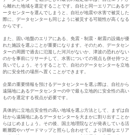
ら離れた地域を選定することです。自社と同一エリアにあるデ
ータセンターを選んでしまうと、自社が地震や水害で被災した
際に、データセンターも同じように被災する可能性が高くなる
からです。
また、固い地盤のエリアにある、免震・制震・耐震の設備が優
れた施設を選ぶことが重要になります。そのため、データセン
ターの周囲で過去に氾濫した河川がないか、津波の恐れがない
のかを事前にリサーチして、水害についての視点も併せ持つと
良いでしょう。そうすることで、自社のデータセンターを立地
的に安全性の場所へ置くことができます。
企業の重要情報を預けるデータセンターを選ぶ際は、自社から
遠隔地にあるデータセンターの中で最も立地的に安全性の高い
ものを選定する視点が必要です。
具体的に立地点安全性の高い地域を選ぶ方法として、まずは自
社から遠隔地にあるデータセンターを大まかに割り出すことか
らはじめましょう。その後、国土地理院などが発表している活
断層図やハザードマップと照らし合わせて、より詳細なエリア