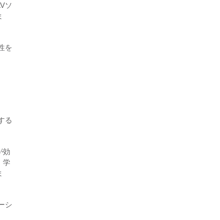
Vソ
ま
性を
する
が効
、学
ま
ーシ