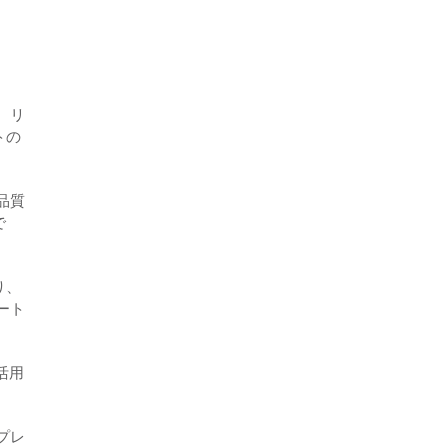
、リ
トの
品質
で
り、
ート
活用
プレ