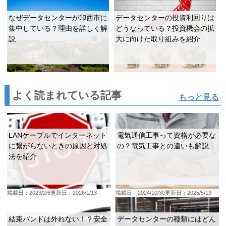
なぜデータセンターが印西市に
データセンターの投資利回りは
集中している？理由を詳しく解
どうなっている？投資機会の拡
説
大に向けた取り組みを紹介
よく読まれている記事
もっと見る
LANケーブルでインターネット
電気通信工事って資格が必要な
に繋がらないときの原因と対処
の？電気工事との違いも解説
法を紹介
掲載日：2023/2/6
更新日：2026/1/13
掲載日：2024/10/30
更新日：2025/5/19
結束バンドは外れない！？安全
データセンターの種類にはどん