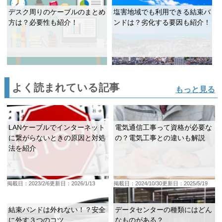
デスク周りのケーブルのまとめ
塩害地域でも利用できる結束バ
方は？必要性も紹介！
ンドは？劣化する要因も紹介！
よく読まれている記事
もっと見る
LANケーブルでインターネット
電気通信工事って資格が必要な
に繋がらないときの原因と対処
の？電気工事との違いも解説
法を紹介
掲載日：2023/2/6
更新日：2026/1/13
掲載日：2024/10/30
更新日：2025/5/19
結束バンドは外れない！？安全
データセンターの種類にはどん
に外す３つのコツ
なものがある？