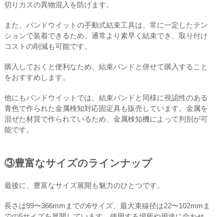
切りカスの異物混入を防げます。
また、パンドウイットの手動式結束工具は、常に一定したテン
ションで装着できるため、通常より素早く結束でき、取り付け
コストの削減も可能です。
購入しておくと便利なため、結束バンドと併せて購入すること
をおすすめします。
他にもパンドウイットでは、結束バンドと同様に視認性のある
青色で作られた金属検知対応固定具も販売しています。金属を
混ぜた材質で作られているため、金属検知機によって判別が可
能です。
③豊富なサイズのラインナップ
最後に、豊富なサイズ展開も魅力のひとつです。
長さは99〜366mmまでの6サイズ、最大束線径は22〜102mmま
での5サイズを展開しています。使用する場所や用途に合わせ