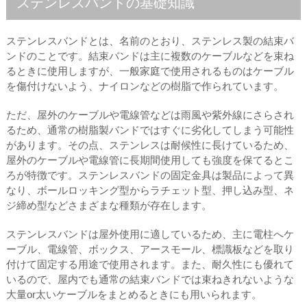
ステンレスバンドの基礎知識
ステンレスバンドとは、名前のとおり、ステンレス製の結束バ
ンドのことです。結束バンドは主に複数のケーブルなどを束ね
るときに使用しますが、一般家庭で使用されるものはケーブル
を傷付けないよう、ナイロンなどの樹脂で作られています。
ただ、屋外のケーブルや電線管などは雨風や紫外線にさらされ
るため、通常の樹脂製バンドではすぐに劣化してしまう可能性
があります。その点、ステンレスは耐候性に長けているため、
屋外のケーブルや電線管に長期間使用しても強度を保てるとこ
ろが特徴です。ステンレスバンドの固定金具は製品によって異
なり、ボールロッキング型からラチェット型、押し込み型、ネ
ジ締め型などさまざまな種類が存在します。
ステンレスバンドは屋外使用に適しているため、主に電柱へケ
ーブル、電線管、ボックス、アースモール、標識板などを取り
付けて固定する用途で使用されます。また、耐久性にも優れて
いるので、屋内でも通常の結束バンドでは束ねきれないような
大量or太いケーブルをまとめるときにも用いられます。