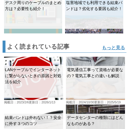
デスク周りのケーブルのまとめ
塩害地域でも利用できる結束バ
方は？必要性も紹介！
ンドは？劣化する要因も紹介！
よく読まれている記事
もっと見る
LANケーブルでインターネット
電気通信工事って資格が必要な
に繋がらないときの原因と対処
の？電気工事との違いも解説
法を紹介
掲載日：2023/2/6
更新日：2026/1/13
掲載日：2024/10/30
更新日：2025/5/19
結束バンドは外れない！？安全
データセンターの種類にはどん
に外す３つのコツ
なものがある？