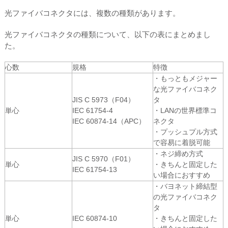
光ファイバコネクタには、複数の種類があります。
光ファイバコネクタの種類について、以下の表にまとめまし
た。
心数
規格
特徴
・もっともメジャー
な光ファイバコネク
JIS C 5973（F04）
タ
単心
IEC 61754-4
・LANの世界標準コ
IEC 60874-14（APC）
ネクタ
・プッシュプル方式
で容易に着脱可能
・ネジ締め方式
JIS C 5970（F01）
単心
・きちんと固定した
IEC 61754-13
い場合におすすめ
・バヨネット締結型
の光ファイバコネク
タ
単心
IEC 60874-10
・きちんと固定した