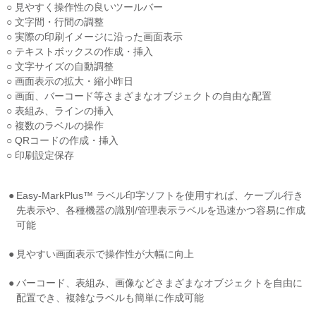
○ 見やすく操作性の良いツールバー
○ 文字間・行間の調整
○ 実際の印刷イメージに沿った画面表示
○ テキストボックスの作成・挿入
○ 文字サイズの自動調整
○ 画面表示の拡大・縮小昨日
○ 画面、バーコード等さまざまなオブジェクトの自由な配置
○ 表組み、ラインの挿入
○ 複数のラベルの操作
○ QRコードの作成・挿入
○ 印刷設定保存
Easy-MarkPlus™ ラベル印字ソフトを使用すれば、ケーブル行き
先表示や、各種機器の識別/管理表示ラベルを迅速かつ容易に作成
可能
見やすい画面表示で操作性が大幅に向上
バーコード、表組み、画像などさまざまなオブジェクトを自由に
配置でき、複雑なラベルも簡単に作成可能