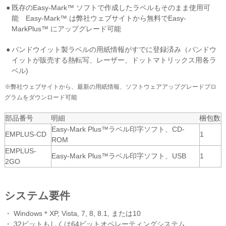
既存のEasy-Mark™ ソフトで作成したラベルもそのまま使用可
能 Easy-Mark™ は弊社ウェブサイトから無料でEasy-
MarkPlus™ にアップグレード可能
パンドウイット製ラベルの用紙情報がすでに登録済み（パンドウ
イットが販売する熱転写、レーザー、ドットマトリックス用各ラ
ベル)
※弊社ウェブサイトから、最新の用紙情報、ソフトウェアアップグレードプロ
グラムをダウンロード可能
部品番号
明細
梱包数
Easy-Mark Plus™ラベル印字ソフト、CD-
EMPLUS-CD
1
ROM
EMPLUS-
Easy-Mark Plus™ラベル印字ソフト、USB
1
2GO
システム要件
・ Windows＊XP, Vista, 7, 8, 8.1, または10
・ 32ビットもしくは64ビットオペレーティングシステム