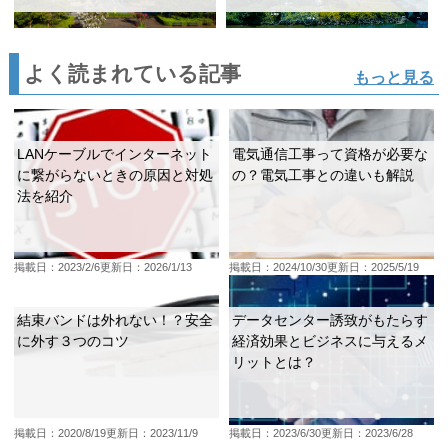
よく読まれている記事
もっと見る
LANケーブルでインターネット
電気通信工事って資格が必要な
に繋がらないときの原因と対処
の？電気工事との違いも解説
法を紹介
掲載日：2023/2/6
更新日：2026/1/13
掲載日：2024/10/30
更新日：2025/5/19
結束バンドは外れない！？安全
データセンター誘致がもたらす
に外す３つのコツ
経済効果とビジネスに与えるメ
リットとは？
掲載日：2020/8/19
更新日：2023/11/9
掲載日：2023/6/30
更新日：2023/6/28