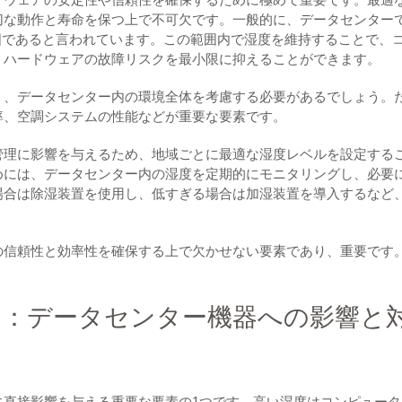
切な動作と寿命を保つ上で不可欠です。一般的に、データセンター
範囲であると言われています。この範囲内で湿度を維持することで、
、ハードウェアの故障リスクを最小限に抑えることができます。
く、データセンター内の環境全体を考慮する必要があるでしょう。
率、空調システムの性能などが重要な要素です。
管理に影響を与えるため、地域ごとに最適な湿度レベルを設定する
めには、データセンター内の湿度を定期的にモニタリングし、必要
場合は除湿装置を使用し、低すぎる場合は加湿装置を導入するなど
の信頼性と効率性を確保する上で欠かせない要素であり、重要です
ア：データセンター機器への影響と
に直接影響を与える重要な要素の1つです。高い湿度はコンピュータ