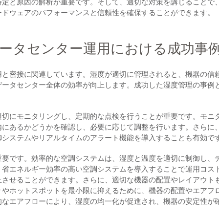
特定と原因の解析が重要です。そして、適切な対策を講じることで
ードウェアのパフォーマンスと信頼性を確保することができます。
ータセンター運用における成功事
用と密接に関連しています。湿度が適切に管理されると、機器の信
データセンター全体の効率が向上します。成功した湿度管理の事例
適切にモニタリングし、定期的な点検を行うことが重要です。モニ
内にあるかどうかを確認し、必要に応じて調整を行います。さらに
御システムやリアルタイムのアラート機能を導入することも有効で
重要です。効率的な空調システムは、湿度と温度を適切に制御し、
、省エネルギー効率の高い空調システムを導入することで運用コス
上させることができます。さらに、適切な機器の配置やレイアウト
りやホットスポットを最小限に抑えるために、機器の配置やエアフ
的なエアフローにより、湿度の均一化が促進され、機器の安定性が