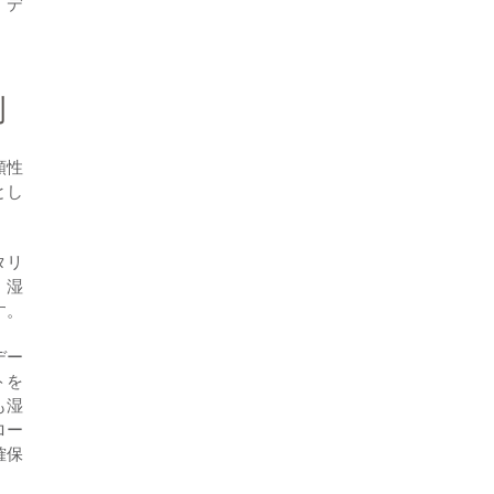
、デ
例
頼性
とし
タリ
、湿
す。
デー
トを
も湿
ロー
確保