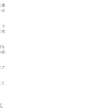
に腐
ンポ
、コ
て劣
置を
の劣
エア
こと
ベ