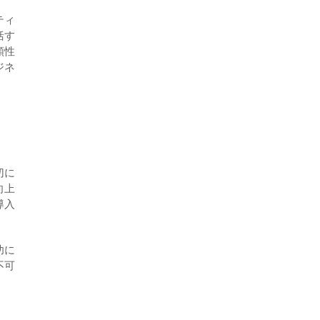
ティ
括す
頼性
ジネ
切に
向上
導入
功に
不可