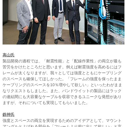
高山氏
製品開発の過程では、「耐震性能」と「配線作業性」の両立が最も
苦労をかけたところだと思います。例えば耐震強度を高めるにはフ
レームが太くなりますが、我々としては強度とともにケーブリング
のスペースも確保してほしかった。「フレームの強度を保ったまま
ケーブリングのスペースを10％増やして欲しい」といったわがまま
なリクエストもしました。また、パンドウイットの製品にはラック
の連結間にも大容量なケーブルを収容できるユニークな発想があり
ますが、それについても実現してもらいました。
釼持氏
強度とスペースの両立を実現するためのアイデアとして、マウント
アングルとよばれる部分を「フレームより前に出して欲しい」と言