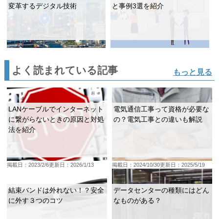
変革するデジタル技術
と事例3選を紹介
よく読まれている記事
もっと見る
LANケーブルでインターネット
電気通信工事って資格が必要な
に繋がらないときの原因と対処
の？電気工事との違いも解説
法を紹介
掲載日：2023/2/6
更新日：2026/1/13
掲載日：2024/10/30
更新日：2025/5/19
結束バンドは外れない！？安全
データセンターの種類にはどん
に外す３つのコツ
なものがある？