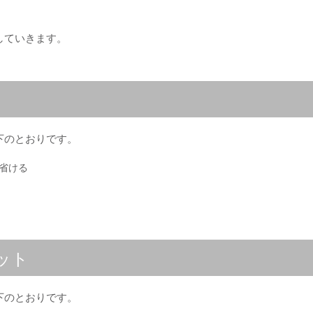
していきます。
下のとおりです。
省ける
ット
は以下のとおりです。