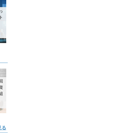
っ
ト
回
資
組
見る