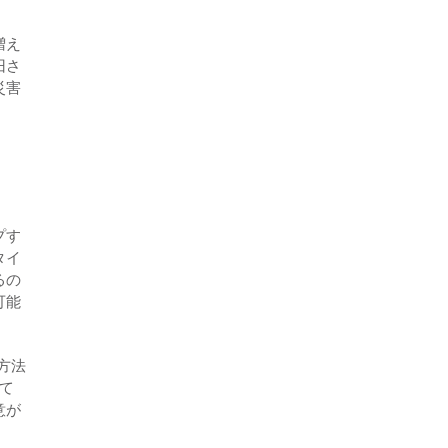
増え
旧さ
災害
プす
タイ
るの
可能
方法
て
意が