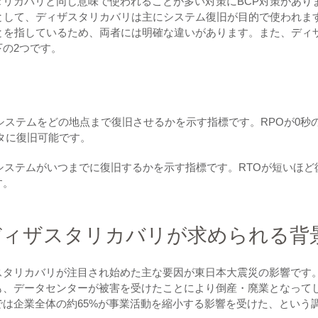
リカバリと同じ意味で使われることが多い対策にBCP対策があり
として、ディザスタリカバリは主にシステム復旧が目的で使われま
とを指しているため、両者には明確な違いがあります。また、ディ
の2つです。
システムをどの地点まで復旧させるかを示す指標です。RPOが0秒
ータに復旧可能です。
システムがいつまでに復旧するかを示す指標です。RTOが短いほど
す。
ディザスタリカバリが求められる背
スタリカバリが注目され始めた主な要因が東日本大震災の影響です
も、データセンターが被害を受けたことにより倒産・廃業となって
は企業全体の約65%が事業活動を縮小する影響を受けた、という