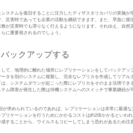
たシステムを復旧することに注力したディザスタリカバリの実施が
で、災害時であっても企業の活動を継続できます。また、早急に復
業務が災害時でも滞りなく行えるようになります。それゆえ、自然
さらに重要視されるのでしょう。
とバックアップする
として、地理的に離れた場所にレプリケーションをしてバックアッ
データを別のシステムに複製し、完全なレプリカを作成してリアル
ては、システムダウンが起こった際にレプリカをそのまま活用でき
ステム障害が発生した際は待機システムへのスイッチで事業継続が
復旧が求められているのであれば、レプリケーションは非常に最適な
レプリケーションを行うためにかかるコストは約2倍かかるといわれ
作成することから、ウイルスもコピーしてしまう恐れがあるため注