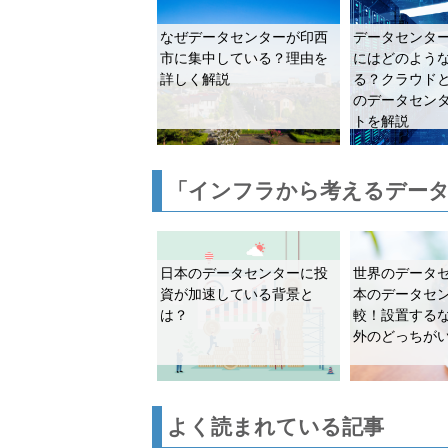
なぜデータセンターが印西
データセンタ
市に集中している？理由を
にはどのよう
詳しく解説
る？クラウド
のデータセン
トを解説
「インフラから考えるデータ
日本のデータセンターに投
世界のデータ
資が加速している背景と
本のデータセ
は？
較！設置する
外のどっちが
よく読まれている記事