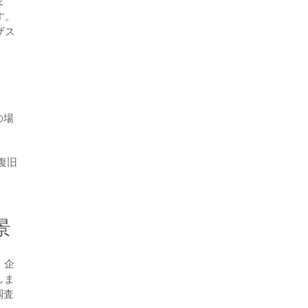
ま
す。
ザス
の場
復旧
景
。企
しま
調査