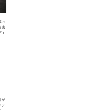
策の
災害
ディ
題が
ステ