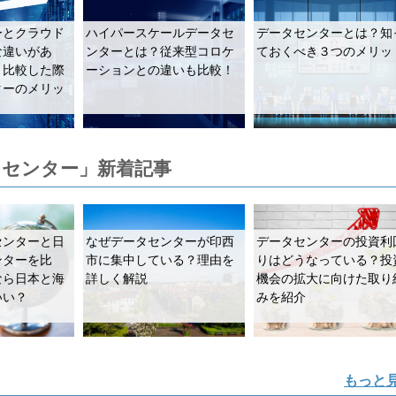
ーとクラウド
ハイパースケールデータセ
データセンターとは？知
な違いがあ
ンターとは？従来型コロケ
ておくべき３つのメリッ
と比較した際
ーションとの違いも比較！
ターのメリッ
センター」新着記事
センターと日
なぜデータセンターが印西
データセンターの投資利
ンターを比
市に集中している？理由を
りはどうなっている？投
なら日本と海
詳しく解説
機会の拡大に向けた取り
いい？
みを紹介
もっと