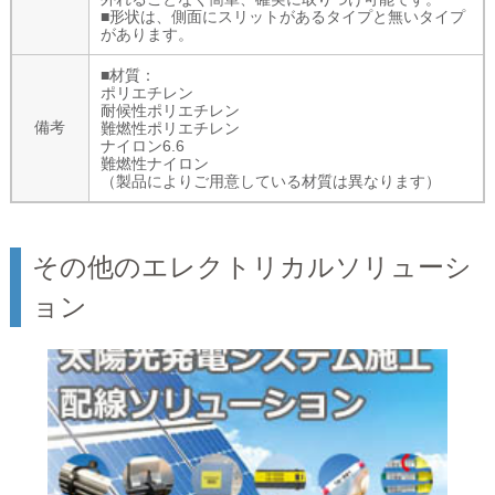
■形状は、側面にスリットがあるタイプと無いタイプ
があります。
■材質：
ポリエチレン
耐候性ポリエチレン
備考
難燃性ポリエチレン
ナイロン6.6
難燃性ナイロン
（製品によりご用意している材質は異なります）
その他のエレクトリカルソリューシ
ョン